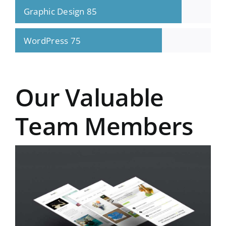
Graphic Design
85
WordPress
75
Our Valuable
Team Members