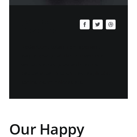
John Doe
Developer
Redantium, totam rem aperiam,
eaque ipsa qu ab illo un inventore
veritatis etras quasi architectos
beatae vitae dicta sunt est explicabo
sadips ipsum dolores ets.
Our Happy