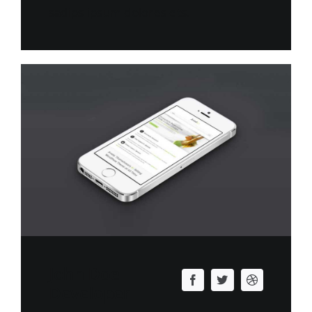
sadips ipsum dolores ets.
John Doe
Developer