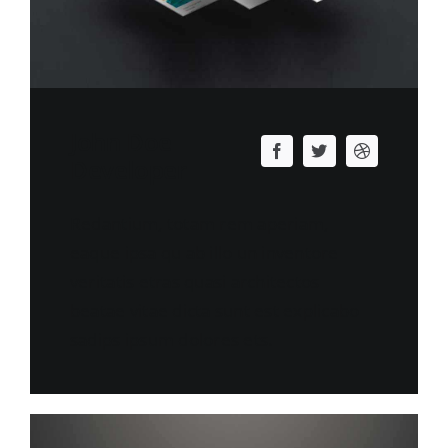
John Doe
Developer
Redantium, totam rem aperiam,
eaque ipsa qu ab illo un inventore
veritatis etras quasi architectos
beatae vitae dicta sunt est explicabo
sadips ipsum dolores ets.