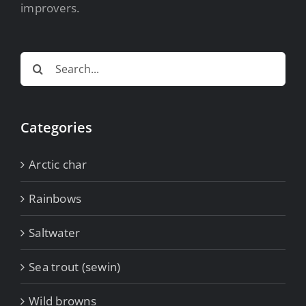
improvers.
Search
for:
Categories
Arctic char
Rainbows
Saltwater
Sea trout (sewin)
Wild browns