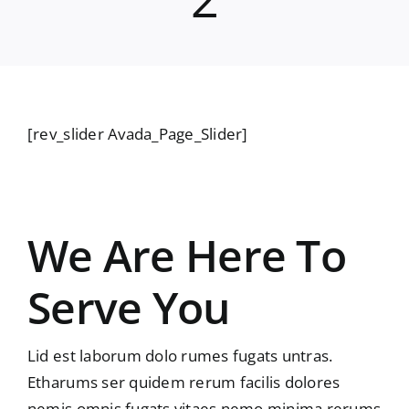
[rev_slider Avada_Page_Slider]
We Are Here To
Serve You
Lid est laborum dolo rumes fugats untras.
Etharums ser quidem rerum facilis dolores
nemis omnis fugats vitaes nemo minima rerums