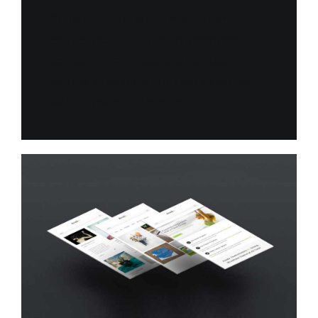
Redantium, totam rem aperiam,
eaque ipsa qu ab illo un inventore
veritatis etras quasi architectos
beatae vitae dicta sunt est explicabo
sadips ipsum dolores ets.