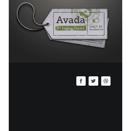
John Doe
Developer
Redantium, totam rem aperiam,
eaque ipsa qu ab illo un inventore
veritatis etras quasi architectos
beatae vitae dicta sunt est explicabo