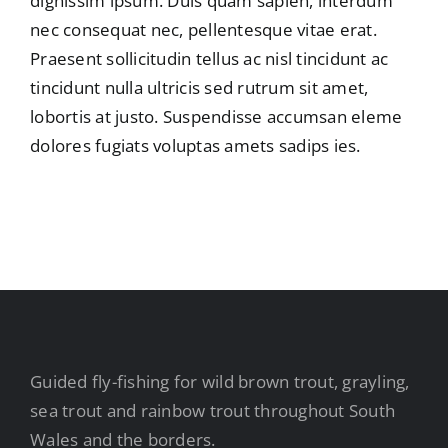
dignissim ipsum. Duis quam sapien, interdum
nec consequat nec, pellentesque vitae erat.
Praesent sollicitudin tellus ac nisl tincidunt ac
tincidunt nulla ultricis sed rutrum sit amet,
lobortis at justo. Suspendisse accumsan eleme
dolores fugiats voluptas amets sadips ies.
Guided fly-fishing for wild brown trout, grayling,
sea trout and rainbow trout throughout South
Wales and the borders.