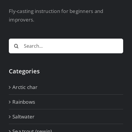
Fly-casting instruction for beginners and
improvers.
Search
for:
Categories
Arctic char
Rainbows
Saltwater
Sea trout (sewin)